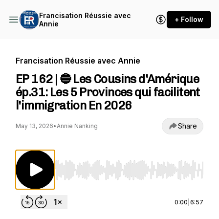
Francisation Réussie avec
+ Follow
Annie
Francisation Réussie avec Annie
EP 162 | 🔵 Les Cousins d'Amérique
ép.31: Les 5 Provinces qui facilitent
l'immigration En 2026
Share
May 13, 2026
•
Annie Nanking
Use Left/Right to seek, Home/End to jump to st
0:00
|
6:57