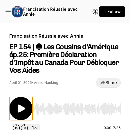
Francisation Réussie avec
+ Follow
Annie
Francisation Réussie avec Annie
EP 154 | 🔵 Les Cousins d'Amérique
ép.25: Première Déclaration
d'Impôt au Canada Pour Débloquer
Vos Aides
Share
April 01, 2026
•
Annie Nanking
Use Left/Right to seek, Home/End to jump to st
0:00
|
7:26