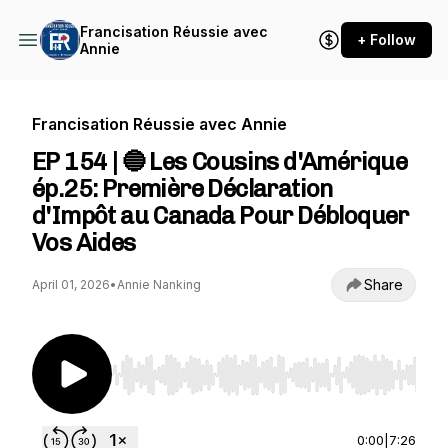
Francisation Réussie avec
+ Follow
Annie
Francisation Réussie avec Annie
EP 154 | 🔵 Les Cousins d'Amérique
ép.25: Première Déclaration
d'Impôt au Canada Pour Débloquer
Vos Aides
Share
April 01, 2026
•
Annie Nanking
Use Left/Right to seek, Home/End to jump to st
0:00
|
7:26