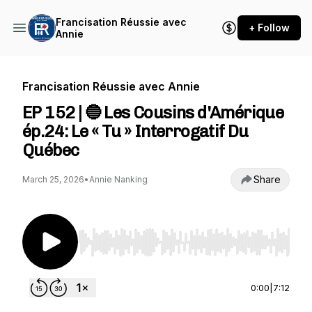
Francisation Réussie avec
+ Follow
Annie
Francisation Réussie avec Annie
EP 152 | 🔵 Les Cousins d'Amérique
ép.24: Le « Tu » Interrogatif Du
Québec
Share
March 25, 2026
•
Annie Nanking
Use Left/Right to seek, Home/End to jump to st
0:00
|
7:12