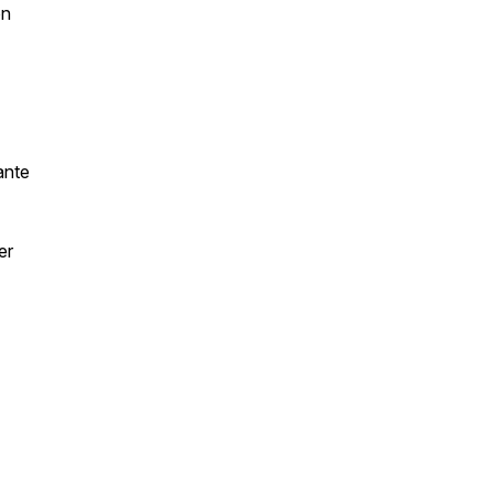
on
ante
er