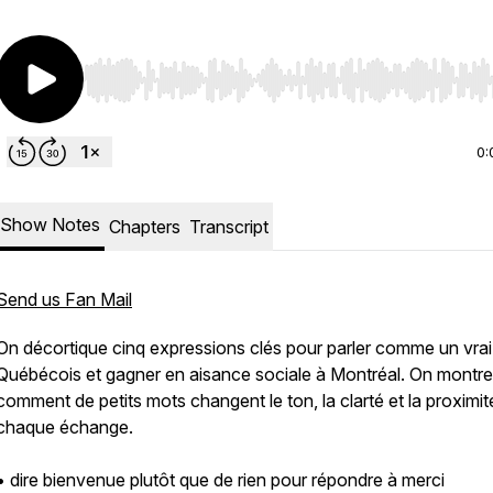
Use Left/Right to seek, Home/End to jump to start o
0:
Show Notes
Chapters
Transcript
Send us Fan Mail
On décortique cinq expressions clés pour parler comme un vrai
Québécois et gagner en aisance sociale à Montréal. On montre
comment de petits mots changent le ton, la clarté et la proximi
chaque échange.
• dire bienvenue plutôt que de rien pour répondre à merci