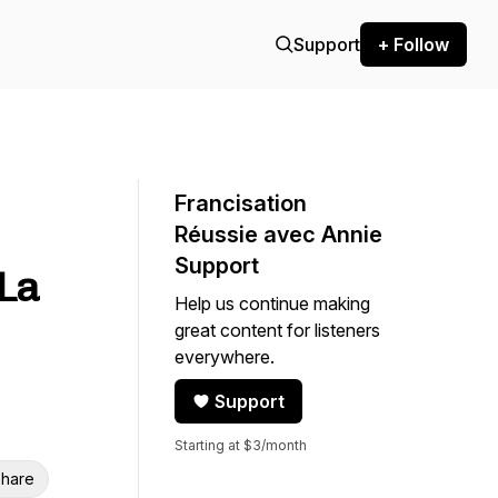
Support
+ Follow
Francisation
Réussie avec Annie
Support
 La
Help us continue making
great content for listeners
everywhere.
Support
Starting at $3/month
hare