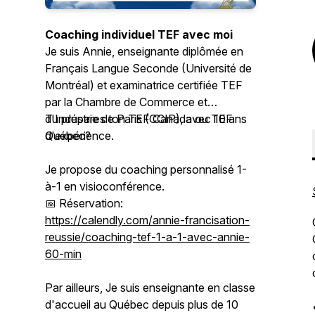
Coaching individuel TEF avec moi
Je suis Annie, enseignante diplômée en
Français Langue Seconde (Université de
Montréal) et examinatrice certifiée TEF
par la Chambre de Commerce et
d'Industrie de Paris (CCIP), avec 10 ans
Tu prépares ton TEF Canada ou TEF
d'expérience.
Québec?
Je propose du coaching personnalisé 1-
à-1 en visioconférence.
📅 Réservation:
https://calendly.com/annie-francisation-
reussie/coaching-tef-1-a-1-avec-annie-
60-min
Par ailleurs, Je suis enseignante en classe
d'accueil au Québec depuis plus de 10