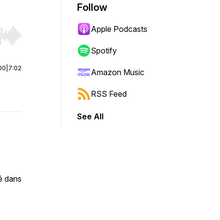
Follow
Apple Podcasts
r end. Hold shift to jump forward or backward.
Spotify
00
|
7:02
Amazon Music
RSS Feed
See All
té dans