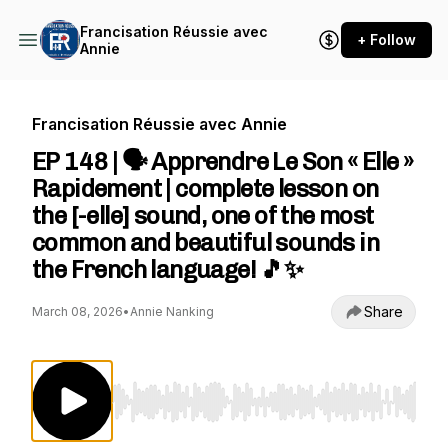
Francisation Réussie avec
+ Follow
Annie
Francisation Réussie avec Annie
EP 148 | 🗣️ Apprendre Le Son « Elle »
Rapidement | complete lesson on
the [-elle] sound, one of the most
common and beautiful sounds in
the French language! 🎵✨
Share
March 08, 2026
•
Annie Nanking
Use Left/Right to seek, Home/End to jump to st