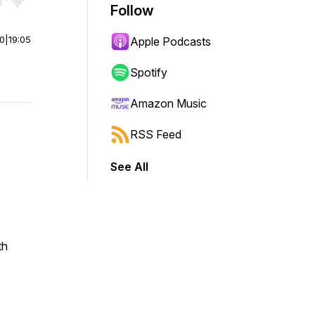
r end. Hold shift to jump forward or backward.
Follow
00
|
19:05
Apple Podcasts
Spotify
Amazon Music
RSS Feed
See All
th