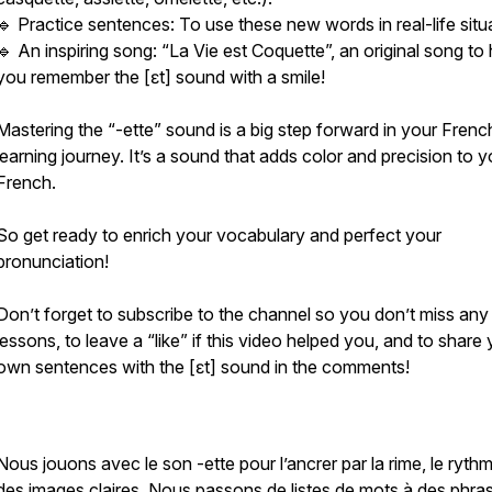
🔹 Practice sentences: To use these new words in real-life situ
🔹 An inspiring song: “La Vie est Coquette”, an original song to 
you remember the [ɛt] sound with a smile!
Mastering the “-ette” sound is a big step forward in your Frenc
learning journey. It’s a sound that adds color and precision to y
French.
So get ready to enrich your vocabulary and perfect your
pronunciation!
Don’t forget to subscribe to the channel so you don’t miss any
lessons, to leave a “like” if this video helped you, and to share
own sentences with the [ɛt] sound in the comments!
Nous jouons avec le son -ette pour l’ancrer par la rime, le ryth
des images claires. Nous passons de listes de mots à des phra