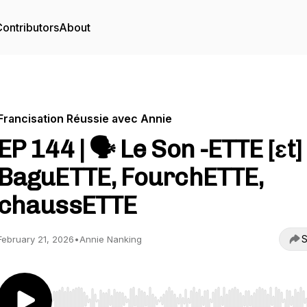
ontributors
About
Francisation Réussie avec Annie
EP 144 | 🗣️ Le Son -ETTE [ɛt] 
BaguETTE, FourchETTE,
chaussETTE
S
February 21, 2026
•
Annie Nanking