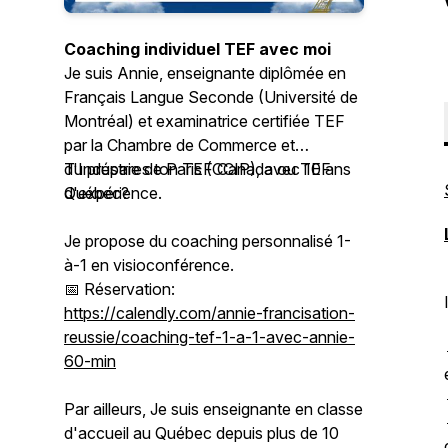
Coaching individuel TEF avec moi
Je suis Annie, enseignante diplômée en
Français Langue Seconde (Université de
Montréal) et examinatrice certifiée TEF
par la Chambre de Commerce et
d'Industrie de Paris (CCIP), avec 10 ans
Tu prépares ton TEF Canada ou TEF
d'expérience.
Québec?
Je propose du coaching personnalisé 1-
à-1 en visioconférence.
📅 Réservation:
https://calendly.com/annie-francisation-
reussie/coaching-tef-1-a-1-avec-annie-
60-min
Par ailleurs, Je suis enseignante en classe
d'accueil au Québec depuis plus de 10