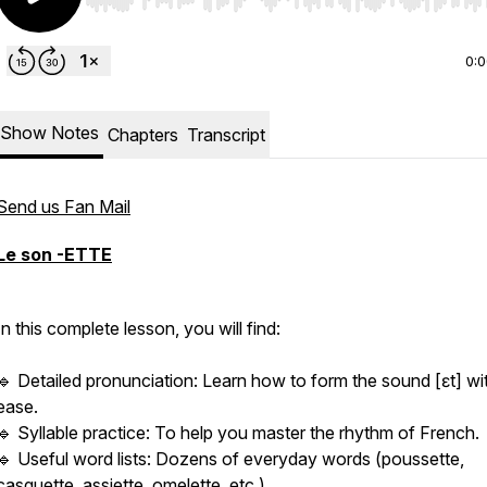
Use Left/Right to seek, Home/End to jump to start o
0:
Show Notes
Chapters
Transcript
Send us Fan Mail
Le son -ETTE
In this complete lesson, you will find:
🔹 Detailed pronunciation: Learn how to form the sound [ɛt] wi
ease.
🔹 Syllable practice: To help you master the rhythm of French.
🔹 Useful word lists: Dozens of everyday words (poussette,
casquette, assiette, omelette, etc.).