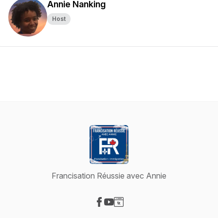
Annie Nanking
Host
Francisation Réussie avec Annie
Visit our Facebook page
Visit our YouTube page
Visit our Website page